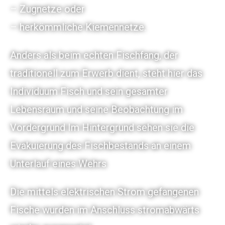
– Zugnetze oder
– herkömmliche Kiemennetze.
Anders als beim echten Fischfang, der
traditionell zum Erwerb dient, steht hier das
Individuum Fisch und sein gesamter
Lebensraum und seine Beobachtung im
Vordergrund Im Hintergrund sehen sie die
Evakuierung des Fischbestands an einem
Unterlauf eines Wehrs
Die mittels elektrischen Strom gefangenen
Fische wurden im Anschluss stromabwärts