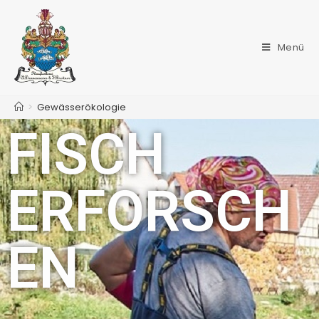
Menü
>
Gewässerökologie
FISCH
ERFORSCH
EN