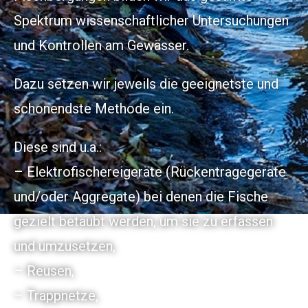
Spektrum wissenschaftlicher Untersuchungen
und Kontrollen am Gewässer.
Dazu setzen wir jeweils die geeignetste und
schonendste Methode ein.
Diese sind u.a.:
– Elektrofischereigeräte (Rückentragegeräte
und/oder Aggregate) bei denen die Fische
gezielt betäubt werden, um sie zu erfassen
und umzusetzen,
– Reusen,
– Trappnetze,